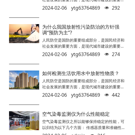
容，是利国利民的社会公益事业。根据全会精
2024-02-06
ytg63764869
292
神，在人防系统实施简政放权，使人防建设市场
在资源配置中起决定性作用，是解决人防建设现
实矛盾问题的迫切要求，也是鼓励社会力量投身
为什么我国放射性污染防治的方针强
人防建设的制度保障。鼓励各类市场主体依法平
调“预防为主”?
等参与人防建设，必将形成统一开放、竞争有序
人民防空是国防的重要组成部分，是国民经济和
的现代人防建设市场体系。 从全国的人防防
社会发展的重要方面，是现代城市建设的重要内
护设备定点厂家的情况来看
容，是利国利民的社会公益事业。根据全会精
2024-02-06
ytg63764869
274
神，在人防系统实施简政放权，使人防建设市场
在资源配置中起决定性作用，是解决人防建设现
实矛盾问题的迫切要求，也是鼓励社会力量投身
如何检测生活饮用水中放射性物质？
人防建设的制度保障。鼓励各类市场主体依法平
人民防空是国防的重要组成部分，是国民经济和
等参与人防建设，必将形成统一开放、竞争有序
社会发展的重要方面，是现代城市建设的重要内
的现代人防建设市场体系。 从全国的人防防
容，是利国利民的社会公益事业。根据全会精
护设备定点厂家的情况来看
2024-02-06
ytg63764869
442
神，在人防系统实施简政放权，使人防建设市场
在资源配置中起决定性作用，是解决人防建设现
实矛盾问题的迫切要求，也是鼓励社会力量投身
空气染毒监测仪为什么性能稳定
人防建设的制度保障。鼓励各类市场主体依法平
空气染毒监测仪之所以能够保持稳定的性能，可
等参与人防建设，必将形成统一开放、竞争有序
以归结为以下几个方面： 传感器质量和准确性：
的现代人防建设市场体系。 从全国的人防防
空气染毒监测仪使用高质量的传感器来检测和测