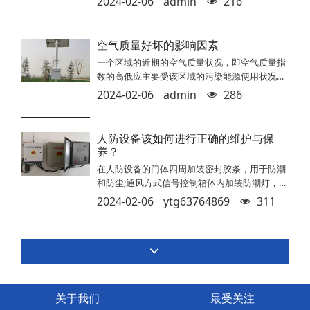
护设备定点厂家的情况来看
2024-02-06
admin
216
量空气中的污染物。这些传感器经过严格的校准
和测试，具有较高的精确度和可靠性。 内部校正
系统：现代空气染毒监测仪通常配备了内部校正
空气质量好坏的影响因素
系统，可以自动进行零点校准和故障排除。这样
一个区域的近期的空气质量状况，即空气质量指
可以及时发现并修正任何可能影响性能稳定性的
数的高低应主要受该区域的污染能源使用状况、
问题。 稳定工作环境：空气染毒监测仪需要在稳
林木覆盖率、地理位置（海边）以及气象条件
定、恒温、
2024-02-06
admin
286
（气候、季节、天气状况）这四大因素的影响。
本文中的该区域约指的是以测量点为中心，半径
为80km(或其他较合理的值）左右的范围。同等
人防设备该如何进行正确的维护与保
条件下指的是其中一个因素不同，其他因素相同
养？
的情况下。污染能源的使用状况：污染能源乃空
在人防设备的门体四周加装密封胶条，用于防潮
气污染产生之根源，无污染能源使用则无污染；
和防尘;通风方式信号控制箱体内加装防潮灯，进
它的使用状况主要指污
步人防设备防潮才能。
2024-02-06
ytg63764869
311
关于我们
最受关注